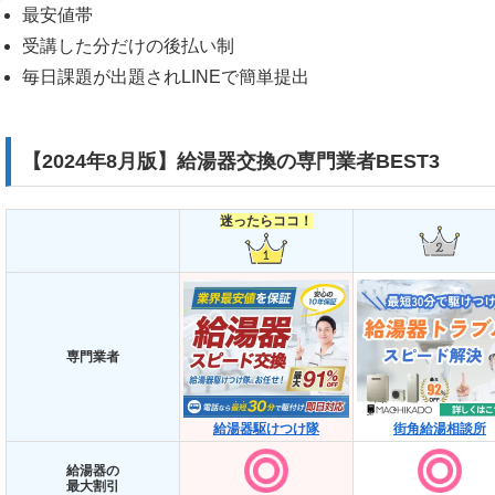
最安値帯
受講した分だけの後払い制
毎日課題が出題されLINEで簡単提出
【2024年8月版】給湯器交換の専門業者BEST3
迷ったらココ！
専門業者
給湯器駆けつけ隊
街角給湯相談所
給湯器の
最大割引