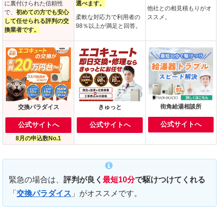
に裏付けられた信頼性
選べます。
他社との相見積もりがオ
で、
初めての方でも安心
柔軟な対応力で利用者の
ススメ。
して任せられる評判の交
98％以上が満足と回答。
換業者です。
街角給湯相談所
交換パラダイス
きゅっと
公式サイトへ
公式サイトへ
公式サイトへ
8月の申込数No.1
緊急の場合は、
評判が良く
最短10分
で駆けつけてくれる
「
交換パラダイス
」がオススメです。