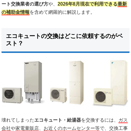
ート交換業者の選び方
や、
2026年8月現在で利用できる
最新
の補助金情報
を含めて網羅的に解説します。
エコキュートの交換はどこに依頼するのがベ
スト？
壊れてしまった
エコキュート・給湯器
を交換するには、
ガス
会社
や
家電量販店
、
お近くのホームセンター等
で、交換工事