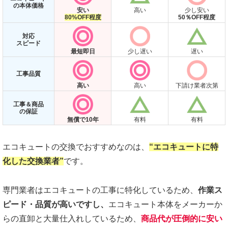
の本体価格
安い
高い
少し安い
80%OFF程度
50％OFF程度
対応
スピード
最短即日
少し遅い
遅い
工事品質
高い
高い
下請け業者次第
工事＆商品
の保証
無償で10年
有料
有料
エコキュートの交換でおすすめなのは、
“エコキュートに特
化した交換業者”
です。
専門業者はエコキュートの工事に特化しているため、
作業ス
ピード・品質が高いですし、
エコキュート本体をメーカーか
らの直卸と大量仕入れしているため、
商品代が圧倒的に安い