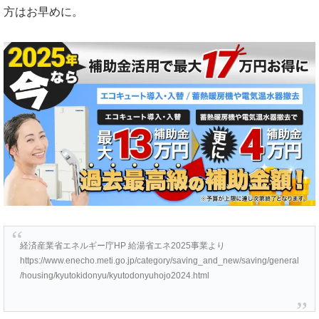
方はお早めに。
経済産業省エネルギー庁HP 給湯省エネ2025事業より
https://www.enecho.meti.go.jp/category/saving_and_new/saving/general
/housing/kyutokidonyu/kyutodonyuhojo2024.html