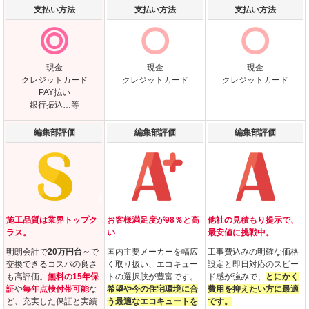
支払い方法
支払い方法
支払い方法
現金
現金
現金
クレジットカード
クレジットカード
クレジットカード
PAY払い
銀行振込…等
編集部評価
編集部評価
編集部評価
施工品質は業界トップク
お客様満足度が98％と高
他社の見積もり提示で、
ラス。
い
最安値に挑戦中。
明朗会計で
20万円台～
で
国内主要メーカーを幅広
工事費込みの明確な価格
交換できるコスパの良さ
く取り扱い、エコキュー
設定と即日対応のスピー
も高評価。
無料の15年保
トの選択肢が豊富です。
ド感が強みで、
とにかく
証
や
毎年点検付帯可能
な
希望や今の住宅環境に合
費用を抑えたい方に最適
ど、充実した保証と実績
う最適なエコキュートを
です。