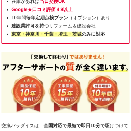
在庫があれば
当日交換OK
Google★口コミ評価 4.9以上
10年間
毎年定期点検プラン
（オプション）あり
建設業許可を持つ
リフォーム＆建設会社
東京・神奈川・千葉・埼玉・茨城
のみに対応
交換パラダイスは、
全国対応
で
最短で即日1
0分
で駆けつけて